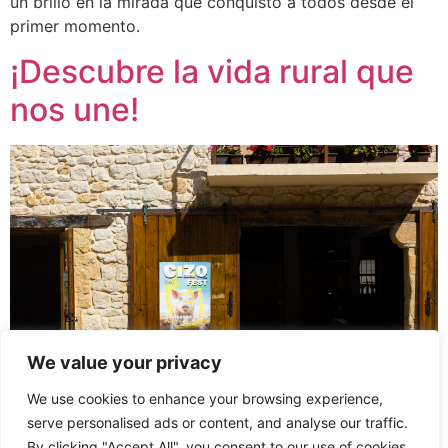
un brillo en la mirada que conquistó a todos desde el
primer momento.
¡Descubre la vida rural que
nos une!
We value your privacy
We use cookies to enhance your browsing experience,
serve personalised ads or content, and analyse our traffic.
En San Martín de Elines, Cantabria, late el corazón de la
By clicking "Accept All", you consent to our use of cookies.